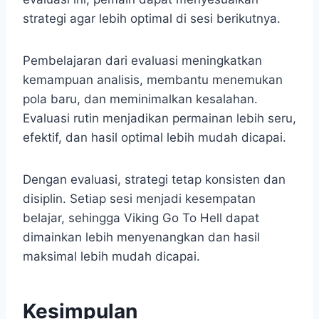
strategi agar lebih optimal di sesi berikutnya.
Pembelajaran dari evaluasi meningkatkan
kemampuan analisis, membantu menemukan
pola baru, dan meminimalkan kesalahan.
Evaluasi rutin menjadikan permainan lebih seru,
efektif, dan hasil optimal lebih mudah dicapai.
Dengan evaluasi, strategi tetap konsisten dan
disiplin. Setiap sesi menjadi kesempatan
belajar, sehingga Viking Go To Hell dapat
dimainkan lebih menyenangkan dan hasil
maksimal lebih mudah dicapai.
Kesimpulan