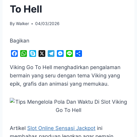
To Hell
By
Walker
04/03/2026
Bagikan
F
W
S
X
T
M
L
S
a
h
k
e
e
i
h
c
a
y
l
s
n
a
Viking Go To Hell menghadirkan pengalaman
e
t
p
e
s
e
r
bermain yang seru dengan tema Viking yang
b
s
e
g
e
e
epik, grafis dan animasi yang memukau.
o
A
r
n
o
p
a
g
k
p
m
e
r
Artikel
Slot Online Sensasi Jackpot
ini
membahas panduan lengkap agar pemain