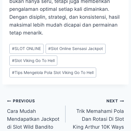
bukan hanya seru, tetapi juga memberikan
pengalaman optimal setiap kali dimainkan.
Dengan disiplin, strategi, dan konsistensi, hasil
maksimal lebih mudah dicapai dan permainan
tetap menarik.
Post
#
SLOT ONLINE
#
Slot Online Sensasi Jackpot
Tags:
#
Slot Viking Go To Hell
#
Tips Mengelola Pola Slot Viking Go To Hell
Post
PREVIOUS
NEXT
Cara Mudah
Trik Memahami Pola
navigation
Mendapatkan Jackpot
Dan Rotasi Di Slot
di Slot Wild Bandito
King Arthur 10K Ways