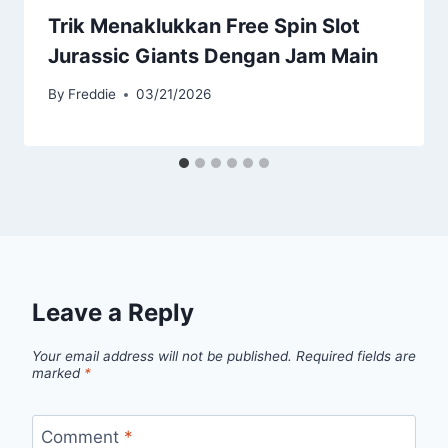
Trik Menaklukkan Free Spin Slot
Jurassic Giants Dengan Jam Main
By
Freddie
03/21/2026
Leave a Reply
Your email address will not be published.
Required fields are
marked
*
Comment
*