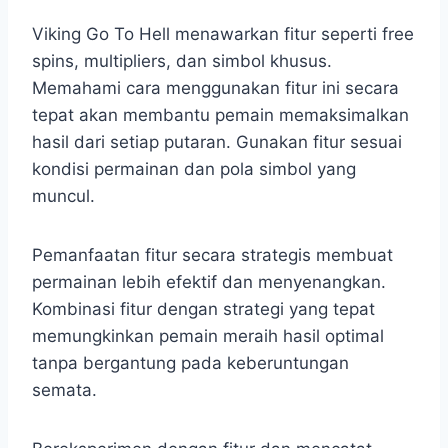
Viking Go To Hell menawarkan fitur seperti free
spins, multipliers, dan simbol khusus.
Memahami cara menggunakan fitur ini secara
tepat akan membantu pemain memaksimalkan
hasil dari setiap putaran. Gunakan fitur sesuai
kondisi permainan dan pola simbol yang
muncul.
Pemanfaatan fitur secara strategis membuat
permainan lebih efektif dan menyenangkan.
Kombinasi fitur dengan strategi yang tepat
memungkinkan pemain meraih hasil optimal
tanpa bergantung pada keberuntungan
semata.