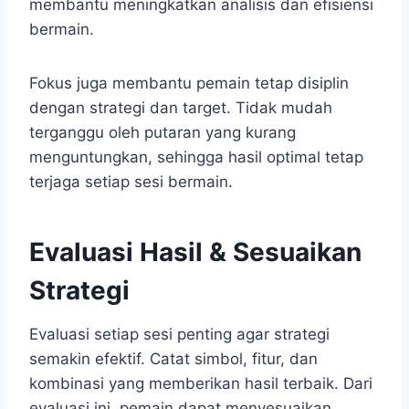
membantu meningkatkan analisis dan efisiensi
bermain.
Fokus juga membantu pemain tetap disiplin
dengan strategi dan target. Tidak mudah
terganggu oleh putaran yang kurang
menguntungkan, sehingga hasil optimal tetap
terjaga setiap sesi bermain.
Evaluasi Hasil & Sesuaikan
Strategi
Evaluasi setiap sesi penting agar strategi
semakin efektif. Catat simbol, fitur, dan
kombinasi yang memberikan hasil terbaik. Dari
evaluasi ini, pemain dapat menyesuaikan