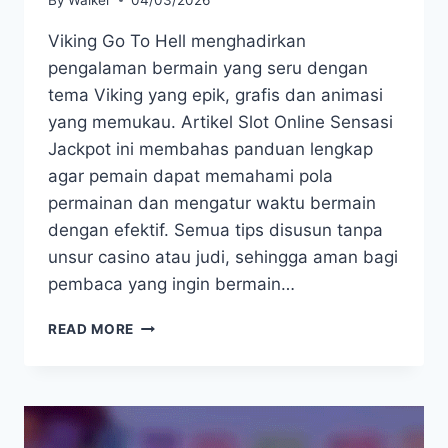
Viking Go To Hell menghadirkan
pengalaman bermain yang seru dengan
tema Viking yang epik, grafis dan animasi
yang memukau. Artikel Slot Online Sensasi
Jackpot ini membahas panduan lengkap
agar pemain dapat memahami pola
permainan dan mengatur waktu bermain
dengan efektif. Semua tips disusun tanpa
unsur casino atau judi, sehingga aman bagi
pembaca yang ingin bermain…
TIPS
READ MORE
MENGELOLA
POLA
DAN
WAKTU
DI