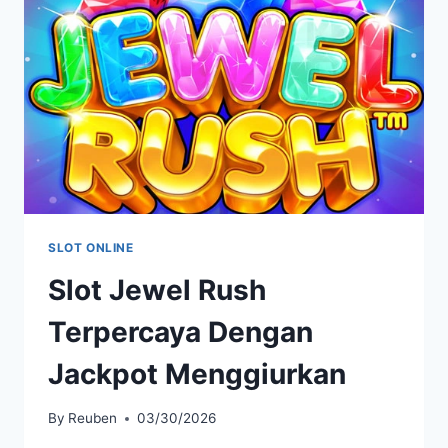
TANPA
HENTI
SLOT ONLINE
Slot Jewel Rush
Terpercaya Dengan
Jackpot Menggiurkan
By
Reuben
03/30/2026