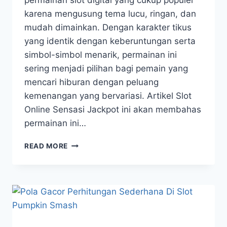
permainan slot digital yang cukup populer
karena mengusung tema lucu, ringan, dan
mudah dimainkan. Dengan karakter tikus
yang identik dengan keberuntungan serta
simbol-simbol menarik, permainan ini
sering menjadi pilihan bagi pemain yang
mencari hiburan dengan peluang
kemenangan yang bervariasi. Artikel Slot
Online Sensasi Jackpot ini akan membahas
permainan ini…
SLOT
READ MORE
MONEY
MOUSE
CARA
TERSEMBUNYI
RAUP
JACKPOT
BESAR