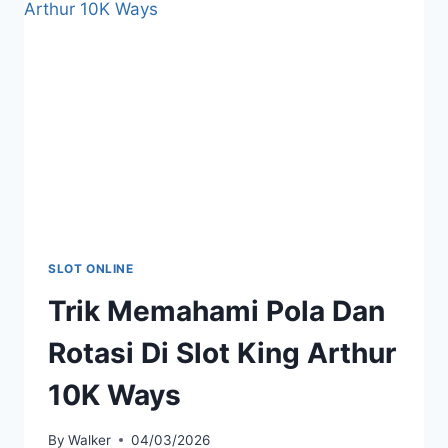
POWER
OF
ATLANTIS
TRIO
SLOT ONLINE
Trik Memahami Pola Dan
Rotasi Di Slot King Arthur
10K Ways
By
Walker
04/03/2026