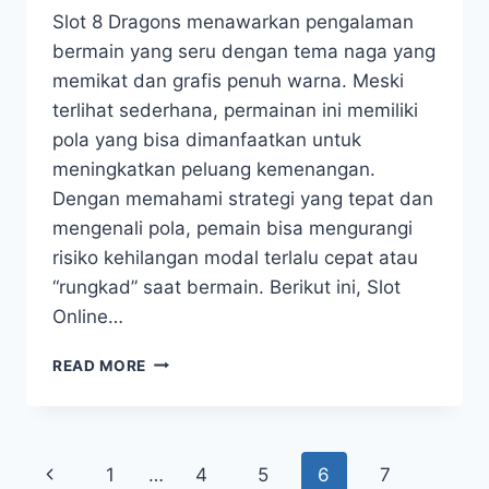
Slot 8 Dragons menawarkan pengalaman
bermain yang seru dengan tema naga yang
memikat dan grafis penuh warna. Meski
terlihat sederhana, permainan ini memiliki
pola yang bisa dimanfaatkan untuk
meningkatkan peluang kemenangan.
Dengan memahami strategi yang tepat dan
mengenali pola, pemain bisa mengurangi
risiko kehilangan modal terlalu cepat atau
“rungkad” saat bermain. Berikut ini, Slot
Online…
BOCORAN
READ MORE
POLA
SLOT
8
DRAGONS
Page
Previous
1
…
4
5
6
7
AGAR