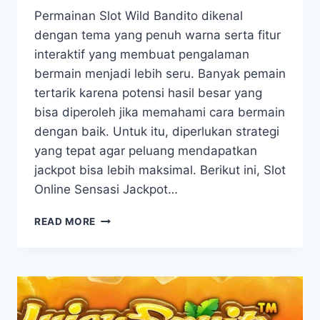
Permainan Slot Wild Bandito dikenal
dengan tema yang penuh warna serta fitur
interaktif yang membuat pengalaman
bermain menjadi lebih seru. Banyak pemain
tertarik karena potensi hasil besar yang
bisa diperoleh jika memahami cara bermain
dengan baik. Untuk itu, diperlukan strategi
yang tepat agar peluang mendapatkan
jackpot bisa lebih maksimal. Berikut ini, Slot
Online Sensasi Jackpot…
CARA
READ MORE
MUDAH
MENDAPATKAN
JACKPOT
DI
SLOT
WILD