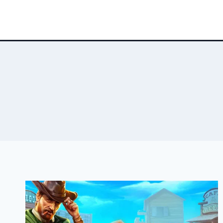
Skip
to
content