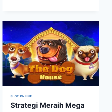
MENGUASAI
PROFIT
BESAR
DI
SLOT
GREAT
RHINO
MEGAWAYS
SLOT ONLINE
Strategi Meraih Mega