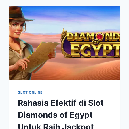
MENANG
DI
SLOT
ICE
LOBSTER
SLOT ONLINE
Rahasia Efektif di Slot
Diamonds of Egypt
Untuk Raih Jackpot