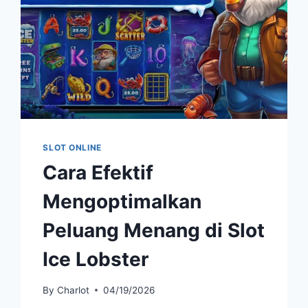
SLOT ONLINE
Cara Efektif
Mengoptimalkan
Peluang Menang di Slot
Ice Lobster
By
Charlot
04/19/2026