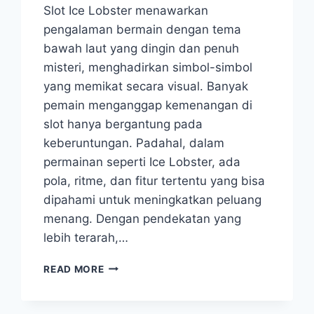
Slot Ice Lobster menawarkan
pengalaman bermain dengan tema
bawah laut yang dingin dan penuh
misteri, menghadirkan simbol-simbol
yang memikat secara visual. Banyak
pemain menganggap kemenangan di
slot hanya bergantung pada
keberuntungan. Padahal, dalam
permainan seperti Ice Lobster, ada
pola, ritme, dan fitur tertentu yang bisa
dipahami untuk meningkatkan peluang
menang. Dengan pendekatan yang
lebih terarah,…
CARA
READ MORE
EFEKTIF
MENGOPTIMALKAN
PELUANG