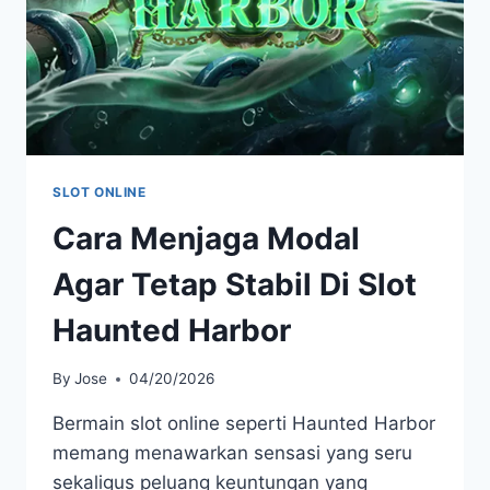
SLOT ONLINE
Cara Menjaga Modal
Agar Tetap Stabil Di Slot
Haunted Harbor
By
Jose
04/20/2026
Bermain slot online seperti Haunted Harbor
memang menawarkan sensasi yang seru
sekaligus peluang keuntungan yang