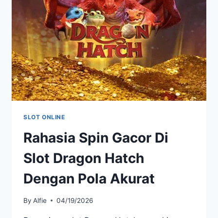
DENGAN
MUDAH
SLOT ONLINE
Rahasia Spin Gacor Di
Slot Dragon Hatch
Dengan Pola Akurat
By
Alfie
04/19/2026