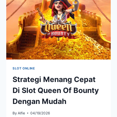
WEIRD
SCIENCE
SLOT ONLINE
Strategi Menang Cepat
Di Slot Queen Of Bounty
Dengan Mudah
By
Alfie
04/19/2026