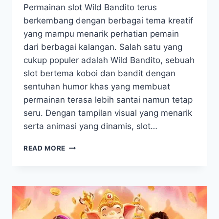
Permainan slot Wild Bandito terus
berkembang dengan berbagai tema kreatif
yang mampu menarik perhatian pemain
dari berbagai kalangan. Salah satu yang
cukup populer adalah Wild Bandito, sebuah
slot bertema koboi dan bandit dengan
sentuhan humor khas yang membuat
permainan terasa lebih santai namun tetap
seru. Dengan tampilan visual yang menarik
serta animasi yang dinamis, slot…
CARA
READ MORE
RAIH
MAXWIN
DI
SLOT
WILD
BANDITO
DENGAN