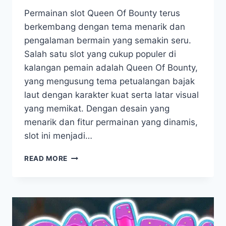
Permainan slot Queen Of Bounty terus
berkembang dengan tema menarik dan
pengalaman bermain yang semakin seru.
Salah satu slot yang cukup populer di
kalangan pemain adalah Queen Of Bounty,
yang mengusung tema petualangan bajak
laut dengan karakter kuat serta latar visual
yang memikat. Dengan desain yang
menarik dan fitur permainan yang dinamis,
slot ini menjadi…
STRATEGI
READ MORE
MENANG
CEPAT
DI
SLOT
QUEEN
OF