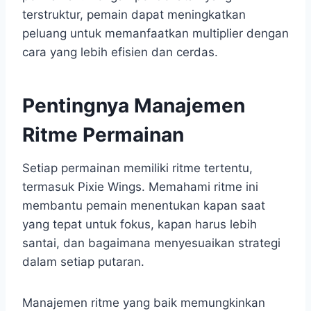
terstruktur, pemain dapat meningkatkan
peluang untuk memanfaatkan multiplier dengan
cara yang lebih efisien dan cerdas.
Pentingnya Manajemen
Ritme Permainan
Setiap permainan memiliki ritme tertentu,
termasuk Pixie Wings. Memahami ritme ini
membantu pemain menentukan kapan saat
yang tepat untuk fokus, kapan harus lebih
santai, dan bagaimana menyesuaikan strategi
dalam setiap putaran.
Manajemen ritme yang baik memungkinkan