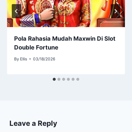
Pola Rahasia Mudah Maxwin Di Slot
Double Fortune
By
Ellis
03/18/2026
Leave a Reply