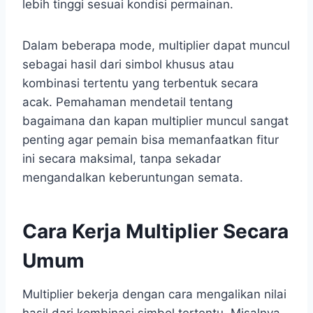
lebih tinggi sesuai kondisi permainan.
Dalam beberapa mode, multiplier dapat muncul
sebagai hasil dari simbol khusus atau
kombinasi tertentu yang terbentuk secara
acak. Pemahaman mendetail tentang
bagaimana dan kapan multiplier muncul sangat
penting agar pemain bisa memanfaatkan fitur
ini secara maksimal, tanpa sekadar
mengandalkan keberuntungan semata.
Cara Kerja Multiplier Secara
Umum
Multiplier bekerja dengan cara mengalikan nilai
hasil dari kombinasi simbol tertentu. Misalnya,