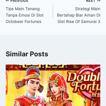
Post
PREVIOUS
NEXT
Tips Main Tenang
Strategi Main
navigation
Tanpa Emosi Di Slot
Bertahap Biar Aman Di
Octobeer Fortunes
Slot Rise Of Samurai 3
Similar Posts