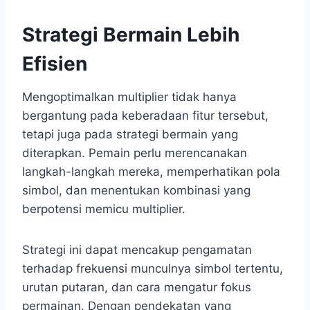
Strategi Bermain Lebih
Efisien
Mengoptimalkan multiplier tidak hanya
bergantung pada keberadaan fitur tersebut,
tetapi juga pada strategi bermain yang
diterapkan. Pemain perlu merencanakan
langkah-langkah mereka, memperhatikan pola
simbol, dan menentukan kombinasi yang
berpotensi memicu multiplier.
Strategi ini dapat mencakup pengamatan
terhadap frekuensi munculnya simbol tertentu,
urutan putaran, dan cara mengatur fokus
permainan. Dengan pendekatan yang