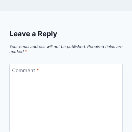
Leave a Reply
Your email address will not be published.
Required fields are
marked
*
Comment
*