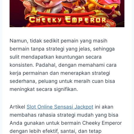
Namun, tidak sedikit pemain yang masih
bermain tanpa strategi yang jelas, sehingga
sulit mendapatkan keuntungan secara
konsisten. Padahal, dengan memahami cara
kerja permainan dan menerapkan strategi
sederhana, peluang untuk meraih cuan bisa
meningkat secara signifikan.
Artikel
Slot Online Sensasi Jackpot
ini akan
membahas rahasia strategi mudah yang bisa
Anda gunakan untuk bermain Cheeky Emperor
dengan lebih efektif, santai, dan tetap