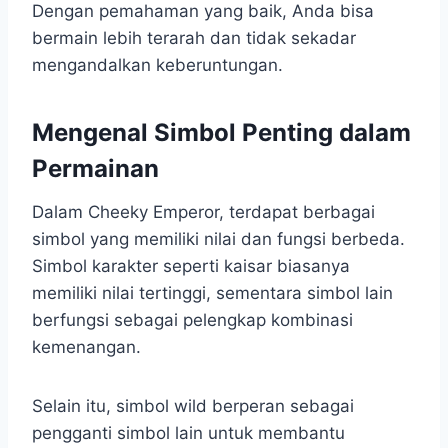
Dengan pemahaman yang baik, Anda bisa
bermain lebih terarah dan tidak sekadar
mengandalkan keberuntungan.
Mengenal Simbol Penting dalam
Permainan
Dalam Cheeky Emperor, terdapat berbagai
simbol yang memiliki nilai dan fungsi berbeda.
Simbol karakter seperti kaisar biasanya
memiliki nilai tertinggi, sementara simbol lain
berfungsi sebagai pelengkap kombinasi
kemenangan.
Selain itu, simbol wild berperan sebagai
pengganti simbol lain untuk membantu