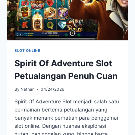
SLOT ONLINE
Spirit Of Adventure Slot
Petualangan Penuh Cuan
By
Nathan
04/24/2026
Spirit Of Adventure Slot menjadi salah satu
permainan bertema petualangan yang
banyak menarik perhatian para penggemar
slot online. Dengan nuansa eksplorasi
hutan, peninggalan kuno, hingga harta