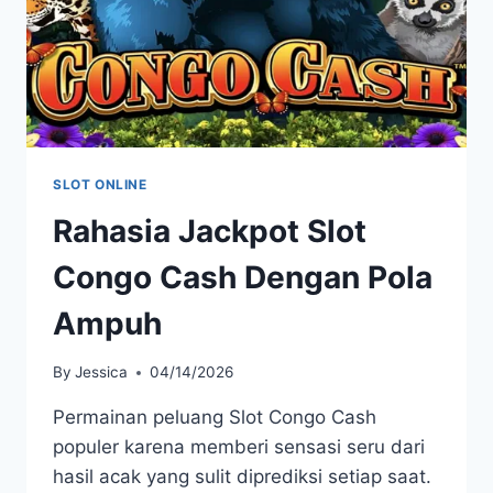
SLOT ONLINE
Rahasia Jackpot Slot
Congo Cash Dengan Pola
Ampuh
By
Jessica
04/14/2026
Permainan peluang Slot Congo Cash
populer karena memberi sensasi seru dari
hasil acak yang sulit diprediksi setiap saat.