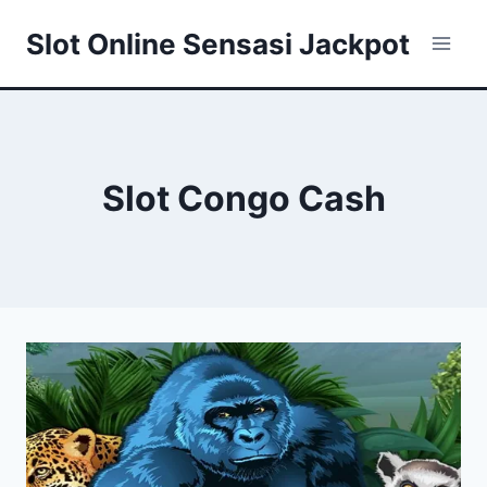
Skip
Slot Online Sensasi Jackpot
to
content
Slot Congo Cash